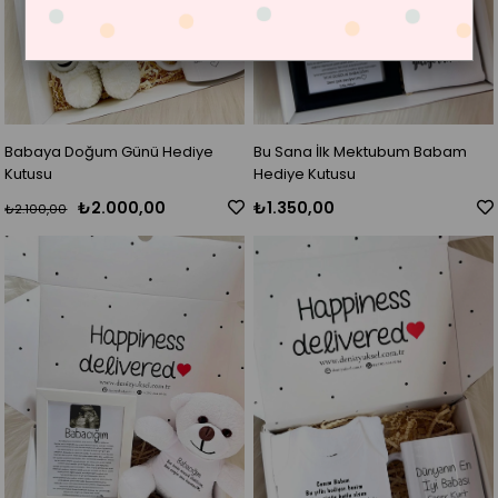
Babaya Doğum Günü Hediye
Bu Sana İlk Mektubum Babam
Kutusu
Hediye Kutusu
₺2.000,00
₺1.350,00
₺2.100,00