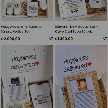
Peluş Ayıcık, İsimli Kupa ve
Dünyanın En iyi Babası Set –
Sürpriz Hediye Seti
Kişiye Özel Baba Sürprizi
₺2.000,00
₺1.300,00