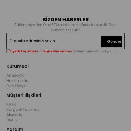
BİZDEN HABERLER
Bültenimize Üye Olun ! Tüm İndirim ve Fırsatlardan İlk Sizin
Haberiniz Olsun !
Gönder
Üyelik koşullarını
ve
kişisel verilerimin
korunmasını kabul ediyorum.
Kurumsal
Anasayfa
Hakkımızda
Bize Ulaşın
Müşteri İlişkileri
KVKK
Kargo & Teslimat
Alışveriş
Üyelik
Yardım