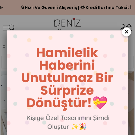
🔒 Hızlı Ve Güvenli Alışveriş | 💳 Kredi Kartına Taksit İmkan
×
Anasayfa
BABAYA HEDİYE
Sıralama
Filtreleme
%5