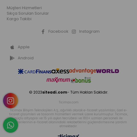
Müşteri Hizmetleri
Sıkça Sorulan Sorular
Kargo Takibi
Facebook
Instagram
Apple
Android
© 2023
siteadi.com
- Tüm Hakları Saklıdır.
Ticimax.com
Ticimax Bilişim Teknolojileri A.Ş., ağırlıklı olarak e-ticaret yazılımları, özel e-
ticaret çözümleri ve tasarım hizmetleri vermek üzere kurulmuştur. Ticimax,
güçlü altyapısı ve 15 yılı aşkın tecrübesi ve 180+ uzman personeli ile
müşterilerinin e-ticaret alanındaki rekabetlerini güçlendirmesine yardım
etmektedir.