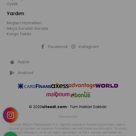
Üyelik
Yardım
Müşteri Hizmetleri
Sıkça Sorulan Sorular
Kargo Takibi
Facebook
Instagram
Apple
Android
© 2023
siteadi.com
- Tüm Hakları Saklıdır.
Ticimax.com
Ticimax Bilişim Teknolojileri A.Ş., ağırlıklı olarak e-ticaret yazılımları, özel e-
ticaret çözümleri ve tasarım hizmetleri vermek üzere kurulmuştur. Ticimax,
güçlü altyapısı ve 15 yılı aşkın tecrübesi ve 180+ uzman personeli ile