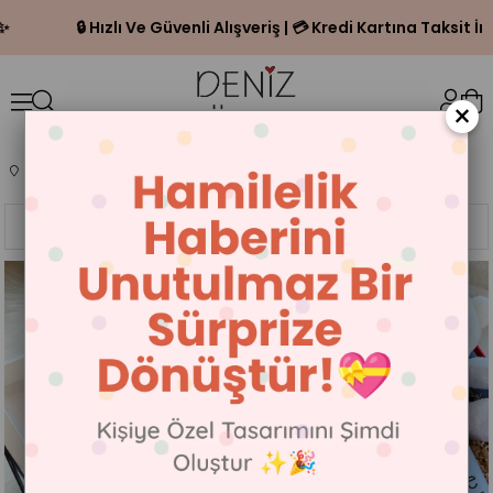
🔒 Hızlı Ve Güvenli Alışveriş | 💳 Kredi Kartına Taksit İmkanı
×
Anasayfa
ÖZEL GÜNLER
SEVGİLİLER GÜNÜ
Sıralama
Filtreleme