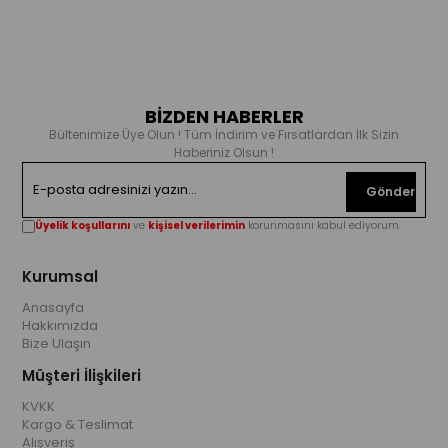
BİZDEN HABERLER
Bültenimize Üye Olun ! Tüm İndirim ve Fırsatlardan İlk Sizin
Haberiniz Olsun !
Gönder
Üyelik koşullarını
ve
kişisel verilerimin
korunmasını kabul ediyorum.
Kurumsal
Anasayfa
Hakkımızda
Bize Ulaşın
Müşteri İlişkileri
KVKK
Kargo & Teslimat
Alışveriş