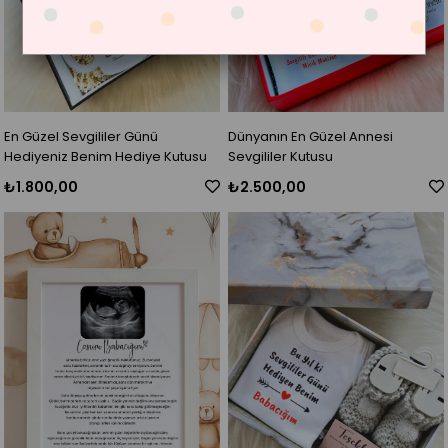
En Güzel Sevgililer Günü
Dünyanın En Güzel Annesi
Hediyeniz Benim Hediye Kutusu
Sevgililer Kutusu
₺1.800,00
₺2.500,00