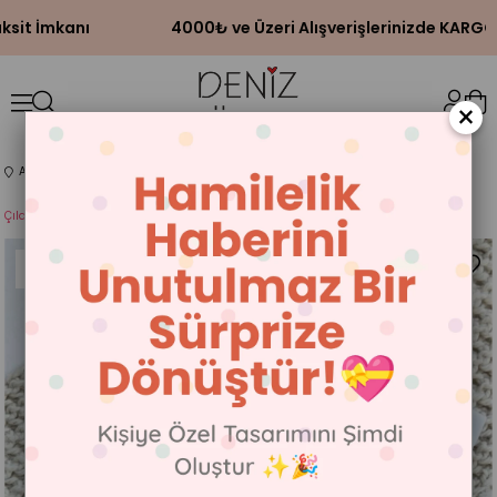
✨
🔒 Hızlı Ve Güvenli Alışveriş | 💳 Kredi Kartına Taksit İ
×
Anasayfa
BEBEK BODY'LERİ
AMCA
Çıldırın Amcamı Daha Çok Seviyorum Body