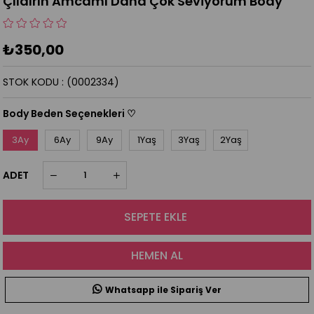
Çıldırın Amcamı Daha Çok Seviyorum Body
₺350,00
STOK KODU
(0002334)
Body Beden Seçenekleri ♡
3Ay
6Ay
9Ay
1Yaş
3Yaş
2Yaş
ADET
Whatsapp ile Sipariş Ver