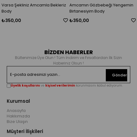
mcamla Bekleriz
Amcamın Gözbebeği Yengemin
Amcam Halleder 
Birtanesiyim Body
₺350,00
₺350,00
BİZDEN HABERLER
Bültenimize Üye Olun ! Tüm İndirim ve Fırsatlardan İlk Sizin
Haberiniz Olsun !
Gönder
Üyelik koşullarını
ve
kişisel verilerimin
korunmasını kabul ediyorum.
Kurumsal
Anasayfa
Hakkımızda
Bize Ulaşın
Müşteri İlişkileri