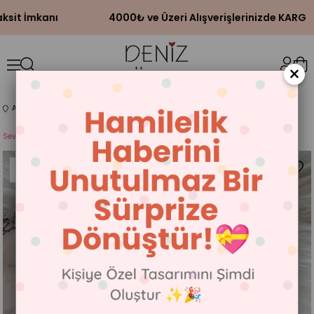
ksit İmkanı
4000₺ ve Üzeri Alışverişlerinizde KARGO 
×
Anasayfa
ÖZEL GÜNLER
SEVGİLİLER GÜNÜ
Sevgililer Günün Kutlu Olsun Babam