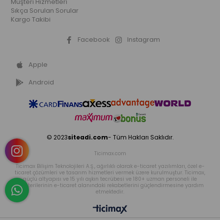
Müşteri Hizmetleri
Sıkça Sorulan Sorular
Kargo Takibi
Facebook
Instagram
Apple
Android
© 2023
siteadi.com
- Tüm Hakları Saklıdır.
Ticimax.com
Ticimax Bilişim Teknolojileri A.Ş., ağırlıklı olarak e-ticaret yazılımları, özel e-
ticaret çözümleri ve tasarım hizmetleri vermek üzere kurulmuştur. Ticimax,
güçlü altyapısı ve 15 yılı aşkın tecrübesi ve 180+ uzman personeli ile
müşterilerinin e-ticaret alanındaki rekabetlerini güçlendirmesine yardım
etmektedir.