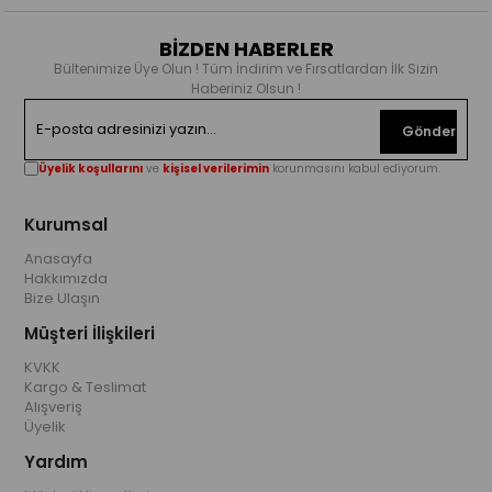
BİZDEN HABERLER
Bültenimize Üye Olun ! Tüm İndirim ve Fırsatlardan İlk Sizin
Haberiniz Olsun !
Gönder
Üyelik koşullarını
ve
kişisel verilerimin
korunmasını kabul ediyorum.
Kurumsal
Anasayfa
Hakkımızda
Bize Ulaşın
Müşteri İlişkileri
KVKK
Kargo & Teslimat
Alışveriş
Üyelik
Yardım